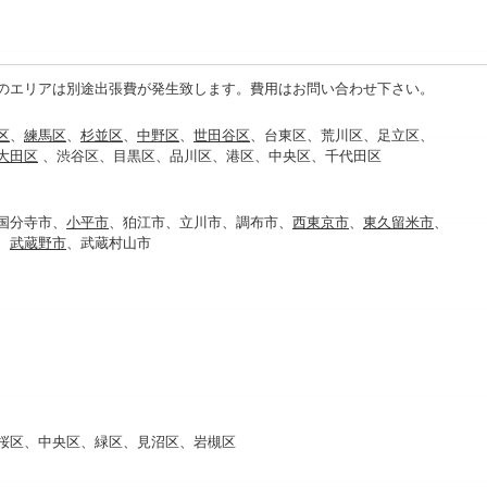
のエリアは別途出張費が発生致します。費用はお問い合わせ下さい。
区
、
練馬区
、
杉並区
、
中野区
、
世田谷区
、
台東区
、
荒川区
、
足立区
、
大田区
、
渋谷区
、
目黒区
、
品川区
、
港区
、
中央区
、
千代田区
国分寺市、
小平市
、狛江市、立川市、調布市、
西東京市
、
東久留米市
、
、
武蔵野市
、武蔵村山市
桜区、中央区、緑区、
見沼区
、
岩槻区