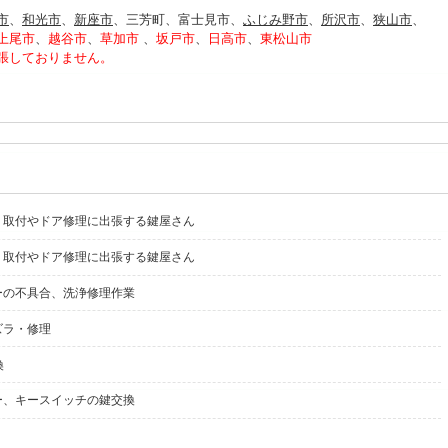
市
、
和光市
、
新座市
、三芳町、富士見市、
ふじみ野市
、
所沢市
、
狭山市
、
上尾市
、
越谷市
、
草加市
、
坂戸市
、
日高市
、
東松山市
張しておりません。
・取付やドア修理に出張する鍵屋さん
・取付やドア修理に出張する鍵屋さん
ーの不具合、洗浄修理作業
ズラ・修理
換
ー、キースイッチの鍵交換