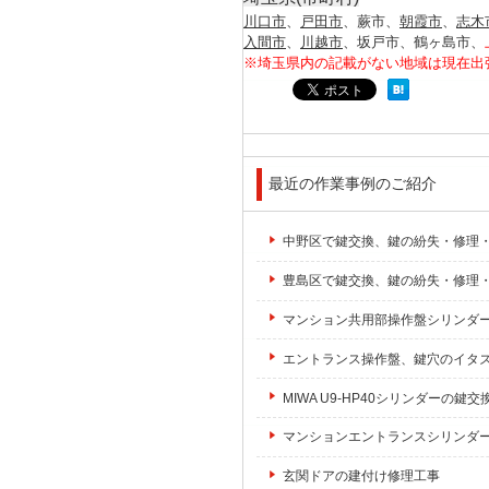
川口市
、
戸田市
、蕨市、
朝霞市
、
志木
入間市
、
川越市
、坂戸市、鶴ヶ島市、
※埼玉県内の記載がない地域は現在出
最近の作業事例のご紹介
中野区で鍵交換、鍵の紛失・修理
豊島区で鍵交換、鍵の紛失・修理
マンション共用部操作盤シリンダ
エントランス操作盤、鍵穴のイタ
MIWA U9-HP40シリンダーの鍵交
マンションエントランスシリンダ
玄関ドアの建付け修理工事