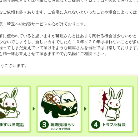
な限り他社さまと比べ格安なお値段でご提供できるよう日々努めております
なご依頼も多々あります。ご自宅に入れないといったことや場合によっては
京・埼玉への出張サービスを心がけております。
前に使われていると思いますが鍵屋さんとはあまり関わる機会は少ないかと
少ないでしょうし、新しいカギでしたら１０年～２０年は壊れないことが多
経ってもまだ覚えていて頂けるような鍵屋さんを当社では目指しております
も精一杯お答えさせて頂きますのでお気軽にご相談下さい。
とうございます。