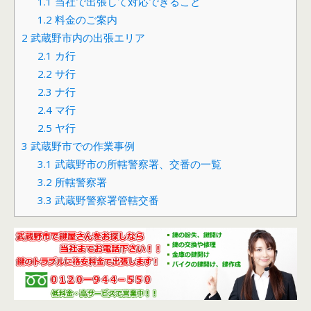
1.1
当社で出張して対応できること
1.2
料金のご案内
2
武蔵野市内の出張エリア
2.1
カ行
2.2
サ行
2.3
ナ行
2.4
マ行
2.5
ヤ行
3
武蔵野市での作業事例
3.1
武蔵野市の所轄警察署、交番の一覧
3.2
所轄警察署
3.3
武蔵野警察署管轄交番