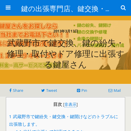
鍵の出張専門店、鍵交換・修理が格安料金/東京・埼玉・さいたま市
2013年3月13日
武蔵野市で鍵交換、鍵の紛失・
修理・取付やドア修理に出張す
る鍵屋さん
Share
Tweet
Pin
Mail
目次
[
非表示
]
1
武蔵野市で鍵紛失・鍵交換・鍵開けなどのトラブルに
出張致します。