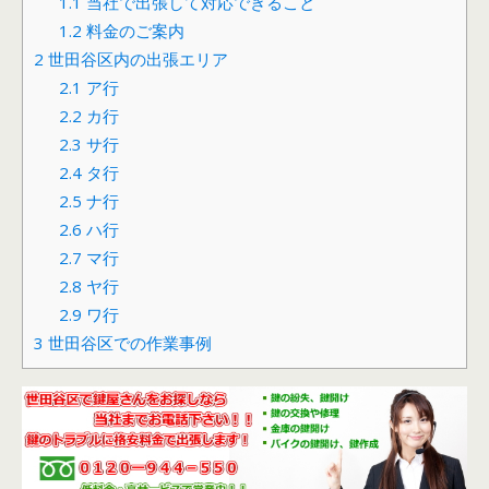
1.1
当社で出張して対応できること
1.2
料金のご案内
2
世田谷区内の出張エリア
2.1
ア行
2.2
カ行
2.3
サ行
2.4
タ行
2.5
ナ行
2.6
ハ行
2.7
マ行
2.8
ヤ行
2.9
ワ行
3
世田谷区での作業事例