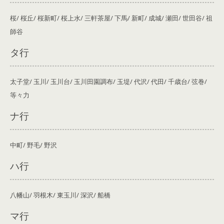
桜/ 桜丘/ 桜新町/ 桜上水/ 三軒茶屋/ 下馬/ 新町/ 成城/ 瀬田/ 世田谷/ 祖
師谷
タ行
太子堂/ 玉川/ 玉川台/ 玉川田園調布/ 玉堤/ 代沢/ 代田/ 千歳台/ 弦巻/
等々力
ナ行
中町/ 野毛/ 野沢
ハ行
八幡山/ 羽根木/ 東玉川/ 深沢/ 船橋
マ行