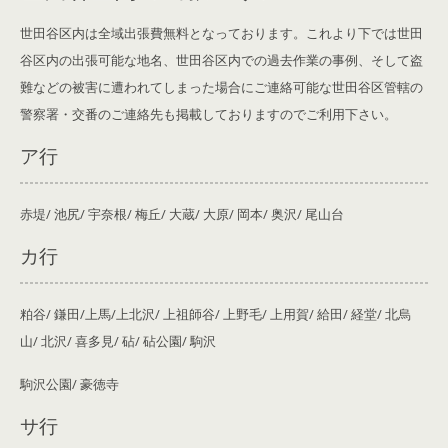
世田谷区内は全域出張費無料となっております。これより下では世田
谷区内の出張可能な地名、世田谷区内での過去作業の事例、そして盗
難などの被害に遭われてしまった場合にご連絡可能な世田谷区管轄の
警察署・交番のご連絡先も掲載しております
のでご利用下さい。
ア行
赤堤/ 池尻/ 宇奈根/ 梅丘/ 大蔵/ 大原/ 岡本/ 奥沢/ 尾山台
カ行
粕谷/ 鎌田/上馬/上北沢/ 上祖師谷/ 上野毛/ 上用賀/ 給田/ 経堂/ 北烏
山/ 北沢/ 喜多見/ 砧/ 砧公園/ 駒沢
駒沢公園/ 豪徳寺
サ行