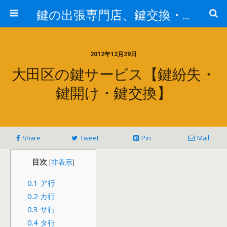
鍵の出張専門店、鍵交換・修理が格安料金/東京・埼玉・さいたま市
2012年12月29日
大田区の鍵サービス【鍵紛失・
鍵開け・鍵交換】
Share
Tweet
Pin
Mail
目次
[
非表示
]
0.1
ア行
0.2
カ行
0.3
サ行
0.4
タ行