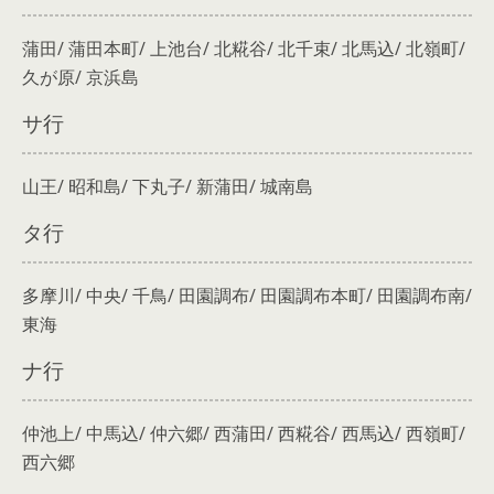
蒲田/ 蒲田本町/ 上池台/ 北糀谷/ 北千束/ 北馬込/ 北嶺町/
久が原/ 京浜島
サ行
山王/ 昭和島/ 下丸子/ 新蒲田/ 城南島
タ行
多摩川/ 中央/ 千鳥/ 田園調布/ 田園調布本町/ 田園調布南/
東海
ナ行
仲池上/ 中馬込/ 仲六郷/ 西蒲田/ 西糀谷/ 西馬込/ 西嶺町/
西六郷