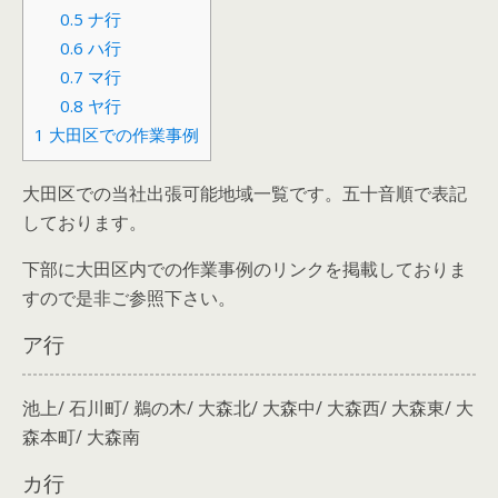
0.5
ナ行
0.6
ハ行
0.7
マ行
0.8
ヤ行
1
大田区での作業事例
大田区での当社出張可能地域一覧です。五十音順で表記
しております。
下部に大田区内での作業事例のリンクを掲載しておりま
すので是非ご参照下さい。
ア行
池上/ 石川町/ 鵜の木/ 大森北/ 大森中/ 大森西/ 大森東/ 大
森本町/ 大森南
カ行