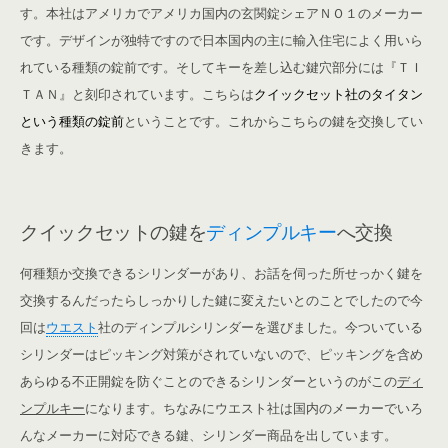
す。本社はアメリカでアメリカ国内の玄関錠シェアＮＯ１のメーカー
です。デザインが独特ですので日本国内の主に輸入住宅によく用いら
れている種類の錠前です。そしてキーを差し込む鍵穴部分には『ＴＩ
ＴＡＮ』と刻印されています。こちらは
クイックセット社のタイタン
という種類の錠前
ということです。これからこちらの鍵を交換してい
きます。
クイックセットの鍵を
ディンプルキー
へ交換
何種類か交換できるシリンダーがあり、お話を伺った所せっかく鍵を
交換するんだったらしっかりした鍵に変えたいとのことでしたので今
回は
ウエスト
社のディンプルシリンダーを選びました。今ついている
シリンダーはピッキング対策がされていないので、ピッキングを含め
あらゆる不正開錠を防ぐことのできるシリンダーというのがこの
ディ
ンプルキー
になります。ちなみにウエスト社は国内のメーカーでいろ
んなメーカーに対応できる鍵、シリンダー商品を出しています。