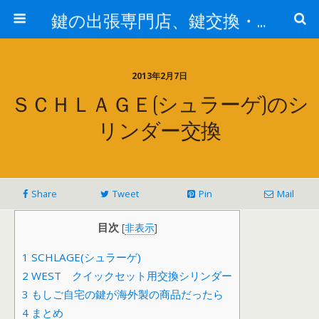
鍵の出張専門店、鍵交換・修理が格安料金/東京・埼玉・さいたま市
2013年2月7日
ＳＣＨＬＡＧＥ(シュラーゲ)のシ
リンダー交換
Share
Tweet
Pin
Mail
目次
[
非表示
]
1
SCHLAGE(シュラーゲ)
2
WEST クイックセット用交換シリンダー
3
もしご自宅の鍵が海外製の商品だったら
4
まとめ