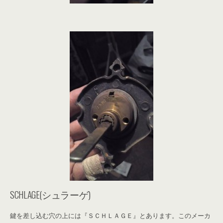
SCHLAGE(シュラーゲ)
鍵を差し込む穴の上には『ＳＣＨＬＡＧＥ』とあります。このメーカ