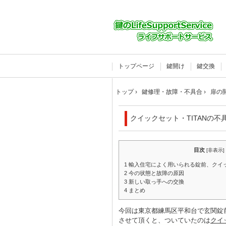
トップページ
鍵開け
鍵交換
トップ
›
鍵修理・故障・不具合
›
扉の
クイックセット・TITANの
目次
[
非表示
]
1
輸入住宅によく用いられる錠前、クイッ
2
今の状態と故障の原因
3
新しい取っ手への交換
4
まとめ
今回は東京都練馬区平和台で玄関錠
させて頂くと、ついていたのは
クイ