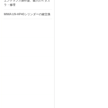
エントランス操作盤、鍵穴のイタズ
ラ・修理
MIWA U9-HP40シリンダーの鍵交換