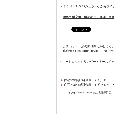
・
ＳＣＨＬＡＧＥ/シュラーゲからクイ
・
練馬で鍵交換、鍵の紛失・修理・取
カテゴリー：
扉の開け閉めがしにく
作成者：lifesupportservice｜ 2013
«
オートロックシリンダー・キースイ
住宅の鍵開け料金表
机・ロッカ
住宅の鍵作成料金表
机・ロッカ
Copyright ©2012-2018
鍵の出張専門店、