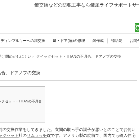
鍵交換などの防犯工事なら鍵屋ライフサポートサー
ディンプルキーへの鍵交換
鍵・ドア(扉)の修理
鍵作成
補助錠
お問
開け閉めがしにくい
›
クイックセット・TITANの不具合、ドアノブの交換
不具合、ドアノブの交換
クセット・TITANの不具合
前の交換作業をしてきました。玄関の取っ手の調子が悪いとのことでお伺い
ックセット
社の
サムラッチ
錠です。アメリカ製の錠前で、国内でも輸入住宅