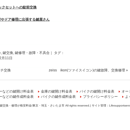
ックセットへの錠前交換
付やドア修理に出張する鍵屋さん
い
,
鍵交換
,
鍵修理・故障・不具合
｜ タグ：
年2月11日
ッチ交換
zeiss ikon(ツァイスイコン)の鍵故障、交換修理
»
ーなどの鍵開け料金表
金庫の鍵開け料金表
バイクの鍵開け料金表
オー
ーなどの鍵作成料金表
バイクの鍵作成料金表
プライバシーポリシー
よ
鍵交換・修理が格安料金/東京・埼玉・さいたま市
All rights reserved.| サイト管理：
Lifesupportserv