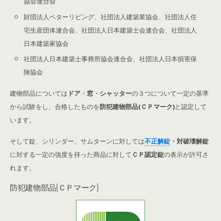
協会連合会
財団法人ベターリビング、社団法人建築業協会、社団法人住
宅生産団体連合会、社団法人日本建築士会連合会、社団法人
日本建築家協会
社団法人日本建築士事務所協会連合会、社団法人日本損害保
険協会
建物部品については
ドア
・
窓
・
シャッター
の３つについて一定の基準
から試験をし、合格したものを
防犯建物部品(ＣＰマーク)
と認定して
います。
そして錠、シリンダー、サムターンに対しては
不正解錠
・対破壊解錠
に対する一定の強度を持った商品に対して
ＣＰ認定錠
の表示が許可さ
れます。
防犯建物部品(ＣＰマーク)