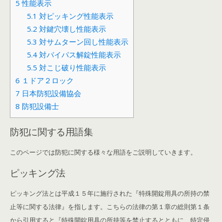
5
性能表示
5.1
対ピッキング性能表示
5.2
対鍵穴壊し性能表示
5.3
対サムターン回し性能表示
5.4
対バイパス解錠性能表示
5.5
対こじ破り性能表示
6
１ドア２ロック
7
日本防犯設備協会
8
防犯設備士
防犯に関する用語集
このページでは防犯に関する様々な用語をご説明していきます。
ピッキング法
ピッキング法とは平成１５年に施行された『特殊開錠用具の所持の禁
止等に関する法律』を指します。こちらの法律の第１章の総則第１条
から引用すると『特殊開錠用具の所持等を禁止するとともに、特定侵