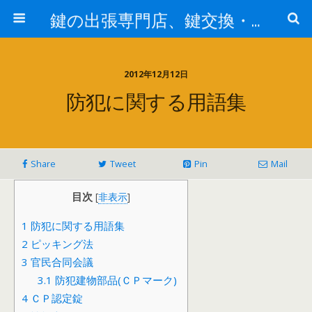
鍵の出張専門店、鍵交換・修理が格安料金/東京・埼玉・さいたま市
2012年12月12日
防犯に関する用語集
Share
Tweet
Pin
Mail
目次
[
非表示
]
1
防犯に関する用語集
2
ピッキング法
3
官民合同会議
3.1
防犯建物部品(ＣＰマーク)
4
ＣＰ認定錠