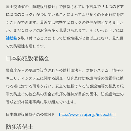
国土交通省の「防犯設計指針」で推奨されている言葉で
『１つのドア
に２つのロック』
がついていることによってより多くの不正解錠を防
ぐことができます。最近では標準で２ロックの物件が増えてきました
が、まだ１ロックのお宅も多く見受けられます。そういったドアには
補助錠
を取り付けることによって防犯性能が２倍以上になり、見た目
での防犯性も増します。
日本防犯設備協会
警察庁からの要請で設立された公益社団法人。防犯システム、情報セ
キュリティシステムに関する調査・研究及び防犯設備等の設置等に携
わる者に対する研修を行い、安全で信頼できる防犯設備等の普及と犯
罪の防止その他公共の安全と秩序の維持が目的の団体。防犯設備士の
養成と資格認定事業に取り組んでいます。
日本防犯設備協会の公式ＨＰ
http://www.ssaj.or.jp/index.html
防犯設備士