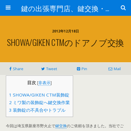
鍵の出張専門店、鍵交換・修理が格安料金/東京・埼玉・さいたま市
2012年12月18日
SHOWA/GIKEN CTMのドアノブ交換
Share
Tweet
Pin
Mail
目次
[
非表示
]
1
SHOWA/GIKEN CTM装飾錠
2
ミワ製の装飾錠へ鍵交換作業
3
装飾錠の不具合やトラブル
今回は埼玉県新座市野火止で
鍵交換
のご依頼を頂きました。当社でご