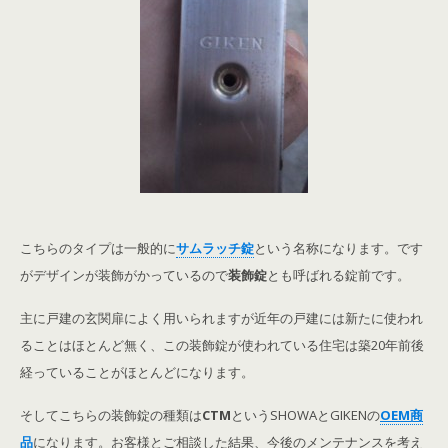
こちらのタイプは一般的に
サムラッチ錠
という名称になります。です
がデザインが装飾がかっているので
装飾錠
とも呼ばれる錠前です。
主に戸建の玄関扉によく用いられますが近年の戸建には新たに使われ
ることはほとんど無く、この装飾錠が使われている住宅は築20年前後
経っていることがほとんどになります。
そしてこちらの装飾錠の種類は
CTM
というSHOWAとGIKENの
OEM商
品
になります。お客様とご相談した結果、今後のメンテナンスを考え