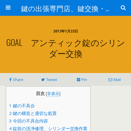
鍵の出張専門店、鍵交換・修理が格安料金/東京・埼玉・さいたま市
2013年1月23日
GOAL アンティック錠のシリン
ダー交換
Share
Tweet
Pin
Mail
目次
[
非表示
]
1
鍵の不具合
2
鍵の構造と適切な処置
3
今回の不具合内容
4
錠前の洗浄修理、シリンダー交換作業