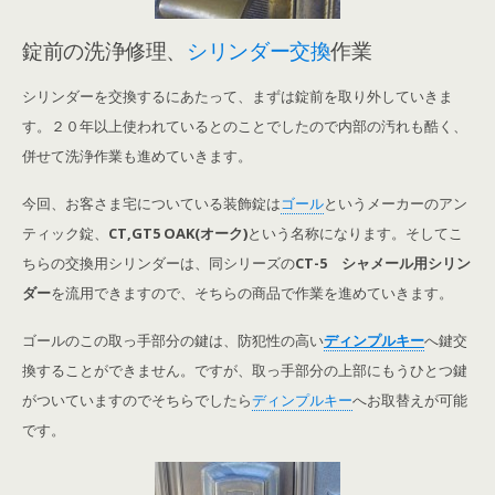
錠前の洗浄修理、
シリンダー交換
作業
シリンダーを交換するにあたって、まずは錠前を取り外していきま
す。２０年以上使われているとのことでしたので内部の汚れも酷く、
併せて洗浄作業も進めていきます。
今回、お客さま宅についている装飾錠は
ゴール
というメーカーのアン
ティック錠、
CT,GT5 OAK(オーク)
という名称になります。そしてこ
ちらの交換用シリンダーは、同シリーズの
CT-5 シャメール用シリン
ダー
を流用できますので、そちらの商品で作業を進めていきます。
ゴールのこの取っ手部分の鍵は、防犯性の高い
ディンプルキー
へ鍵交
換することができません。ですが、取っ手部分の上部にもうひとつ鍵
がついていますのでそちらでしたら
ディンプルキー
へお取替えが可能
です。