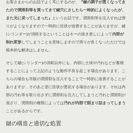
お客さまからのお話でよく耳にするのが、
『鍵の調子が悪くなってき
たので潤滑剤等を買ってきて鍵穴にさしたら一時的によくなったが、
また元に戻ってしまった』
というお話です。潤滑剤等を注入すれば滑
りがよくなりますので一時的に症状が改善することがありますが、鍵
(シリンダー)が消耗するということはキーの抜き差しによって
内部が
削れ変形
してしまうことを意味しますので滑りが良くなっただけでは
根本的な解決はしません。
そして鍵(シリンダー)の消耗以外にも、内部に土埃や汚れなどが蓄積
することによって上記のような動作不良を起こす場合があります。こ
ちらの場合も市販の潤滑剤を注入することで一時的に改善することが
ありますが、そのあと逆に症状が悪化する場合があります。それは内
部の汚れ等を取り出さずに潤滑剤を注入してしまうと汚れと潤滑剤が
混ざり、潤滑剤の種類によっては
汚れが内部で固まり詰まってしまう
ことがあるからです。
鍵の構造と適切な処置