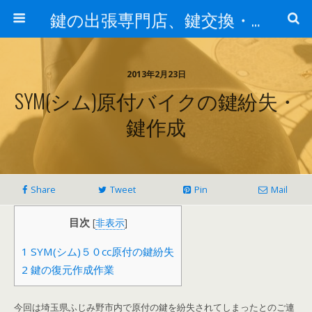
鍵の出張専門店、鍵交換・修理が格安料金/東京・埼玉・さいたま市
2013年2月23日
SYM(シム)原付バイクの鍵紛失・
鍵作成
Share
Tweet
Pin
Mail
目次
[
非表示
]
1
SYM(シム)５０cc原付の鍵紛失
2
鍵の復元作成作業
今回は埼玉県ふじみ野市内で原付の鍵を紛失されてしまったとのご連