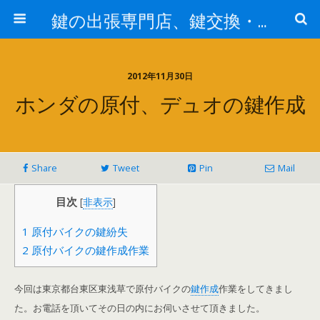
鍵の出張専門店、鍵交換・修理が格安料金/東京・埼玉・さいたま市
2012年11月30日
ホンダの原付、デュオの鍵作成
Share
Tweet
Pin
Mail
目次
[
非表示
]
1
原付バイクの鍵紛失
2
原付バイクの鍵作成作業
今回は東京都台東区東浅草で原付バイクの
鍵作成
作業をしてきまし
た。お電話を頂いてその日の内にお伺いさせて頂きました。