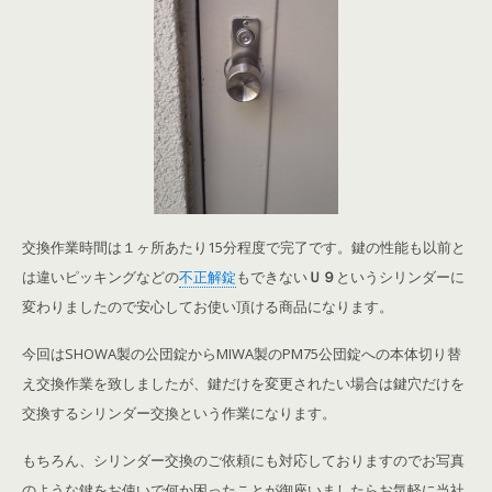
交換作業時間は１ヶ所あたり15分程度で完了です。鍵の性能も以前と
は違いピッキングなどの
不正解錠
もできない
Ｕ９
というシリンダーに
変わりましたので安心してお使い頂ける商品になります。
今回はSHOWA製の公団錠からMIWA製のPM75公団錠への本体切り替
え交換作業を致しましたが、鍵だけを変更されたい場合は鍵穴だけを
交換するシリンダー交換という作業になります。
もちろん、シリンダー交換のご依頼にも対応しておりますのでお写真
のような鍵をお使いで何か困ったことが御座いましたらお気軽に当社