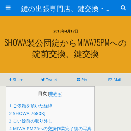
鍵の出張専門店、鍵交換・修理が格安料金/東京・埼玉・さいたま市
2013年4月17日
SHOWA製公団錠からMIWA75PMへの
錠前交換、鍵交換
Share
Tweet
Pin
Mail
目次
[
非表示
]
1
ご依頼を頂いた経緯
2
SHOWA 7680KJ
3
古い錠前の取り外し
4
MIWA PM75への交換作業完了後の写真