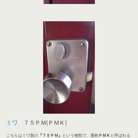
ミワ
７５ＰＭ(ＰＭＫ)
こちらはミワ製の
『７５ＰＭ』
という種類で、通称
ＰＭＫ
と呼ばれる