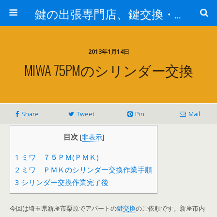
鍵の出張専門店、鍵交換・修理が格安料金/東京・埼玉・さいたま市
2013年1月14日
MIWA 75PMのシリンダー交換
Share
Tweet
Pin
Mail
目次
[
非表示
]
1
ミワ ７５ＰＭ(ＰＭＫ)
2
ミワ ＰＭＫのシリンダー交換作業手順
3
シリンダー交換作業完了後
今回は埼玉県新座市栗原でアパートの
鍵交換
のご依頼です。新座市内