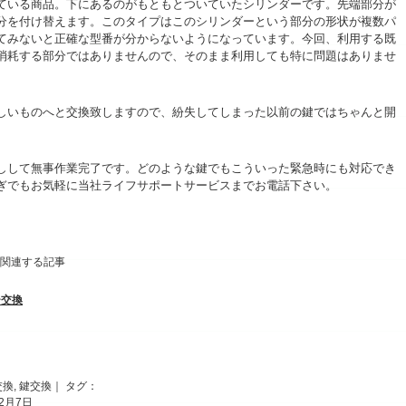
ている商品。下にあるのがもともとついていたシリンダーです。先端部分が
分を付け替えます。このタイプはこのシリンダーという部分の形状が複数パ
てみないと正確な型番が分からないようになっています。今回、利用する既
消耗する部分ではありませんので、そのまま利用しても特に問題はありませ
しいものへと交換致しますので、紛失してしまった以前の鍵ではちゃんと開
しして無事作業完了です。どのような鍵でもこういった緊急時にも対応でき
ぎでもお気軽に当社
ライフサポートサービス
までお電話下さい。
関連する記事
ー交換
交換
,
鍵交換
｜ タグ：
3年2月7日