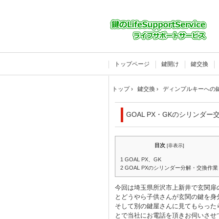
トップページ
鍵開け
鍵交換
トップ
›
鍵交換
›
ディンプルキーへの
GOAL PX・GKのシリンダー
目次
[
非表示
]
1
GOAL PX、GK
2
GOAL PXのシリンダー分解・交換作業
今回は埼玉県所沢市上新井で玄関扉
とどうやら子供さんが玄関の鍵を身
そして別の鍵屋さんに見てもらった
とで当社にお電話を頂きお伺いさせ