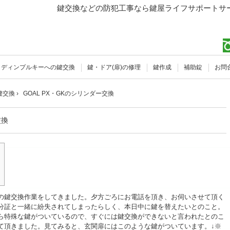
鍵交換などの防犯工事なら鍵屋ライフサポートサー
ディンプルキーへの鍵交換
鍵・ドア(扉)の修理
鍵作成
補助錠
お問
鍵交換
›
GOAL PX・GKのシリンダー交換
交換
の
鍵交換
作業をしてきました。夕方ごろにお電話を頂き、お伺いさせて頂く
分証と一緒に紛失されてしまったらしく、本日中に鍵を替えたいとのこと。
ら特殊な鍵がついているので、すぐには鍵交換ができないと言われたとのこ
て頂きました。見てみると、玄関扉にはこのような鍵がついています。↓※