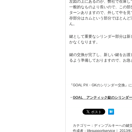
左図の上にあるのが、弊社で在庫し
一般的なものより長いので、この部
ターンありますので、外して中を見
存部分はカムという部分でほとんど
ん。
鍵として重要なシリンダー部分は新
かなくなります。
鍵の交換が完了し、新しい鍵をお渡
るよう準備しておりますので、お急
『GOAL PX・GKの
シリンダー交換
』に
・
GOAL アンティック錠のシリンダ
カテゴリー：
ディンプルキーへの鍵
作成者：lifesupportservice｜ 201