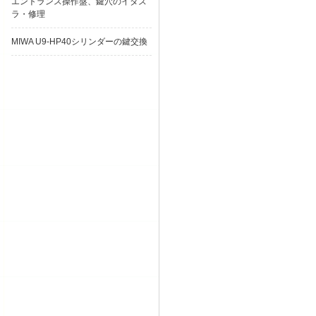
エントランス操作盤、鍵穴のイタズ
ラ・修理
MIWA U9-HP40シリンダーの鍵交換