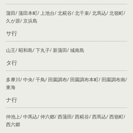
蒲田/ 蒲田本町/ 上池台/ 北糀谷/ 北千束/ 北馬込/ 北嶺町/
久が原/ 京浜島
サ行
山王/ 昭和島/ 下丸子/ 新蒲田/ 城南島
タ行
多摩川/ 中央/ 千鳥/ 田園調布/ 田園調布本町/ 田園調布南/
東海
ナ行
仲池上/ 中馬込/ 仲六郷/ 西蒲田/ 西糀谷/ 西馬込/ 西嶺町/
西六郷