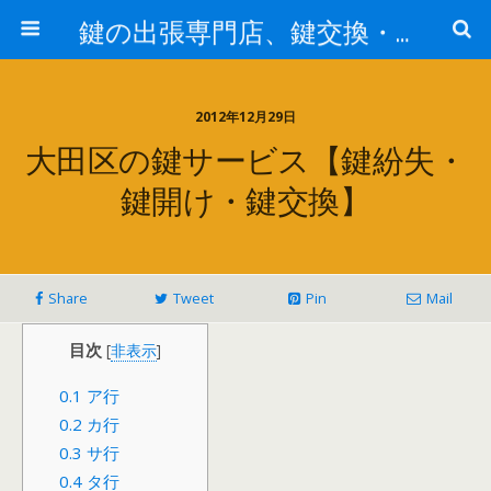
鍵の出張専門店、鍵交換・修理が格安料金/東京・埼玉・さいたま市
2012年12月29日
大田区の鍵サービス【鍵紛失・
鍵開け・鍵交換】
Share
Tweet
Pin
Mail
目次
[
非表示
]
0.1
ア行
0.2
カ行
0.3
サ行
0.4
タ行