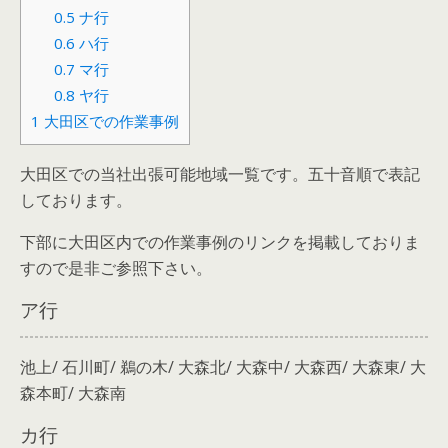
0.5
ナ行
0.6
ハ行
0.7
マ行
0.8
ヤ行
1
大田区での作業事例
大田区での当社出張可能地域一覧です。五十音順で表記
しております。
下部に大田区内での作業事例のリンクを掲載しておりま
すので是非ご参照下さい。
ア行
池上/ 石川町/ 鵜の木/ 大森北/ 大森中/ 大森西/ 大森東/ 大
森本町/ 大森南
カ行