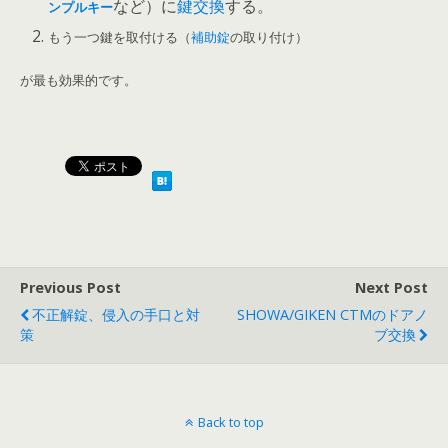
など）に
鍵交換
する。
ンプルキー
もう一つ鍵を取付ける（
補助錠
の取り付け）
が最も効果的です。
Previous Post
Next Post
不正解錠、侵入の手口と対
SHOWA/GIKEN CTMのドアノ
策
ブ交換
Back to top