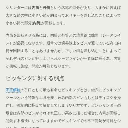
シリンダーには
内筒
と
外筒
という名称の部分があり、大まかに言えば
大きな筒の中に小さい筒が納まっておりキーを差し込むことによって
小さい筒の部分(
内筒
)が回転します。
内筒を回転させる為には、内筒と外筒との境界線に隙間（
シーアライ
ン
）が必要になります。通常では境界線上をピンが遮っている為に内
筒が回転することはありませんが、正しい鍵を差し込むことによって
それぞれのピンが押し上げられシーアラインが一直線に揃う為、内筒
が回転し施錠、開錠が可能となります。
ピッキングに対する弱点
不正解錠
の手口として最も有名なピッキングとは、鍵穴にピッキング
ツールという特殊な工具を差し込み内部のピンもしくはディスクを操
作し、強制的に揃えて解錠してしまうやり方です。ピンシリンダーの
場合は内部のピンがそれぞれ正しい高さに揃った場合に内筒が回転し
開錠する構造になっていますのでピッキングでの不正開錠が可能なシ