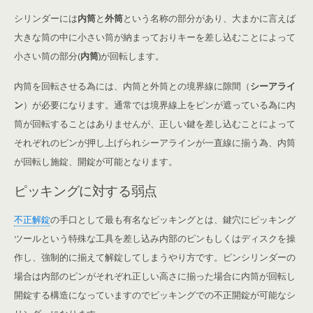
シリンダーには
内筒
と
外筒
という名称の部分があり、大まかに言えば
大きな筒の中に小さい筒が納まっておりキーを差し込むことによって
小さい筒の部分(
内筒
)が回転します。
内筒を回転させる為には、内筒と外筒との境界線に隙間（
シーアライ
ン
）が必要になります。通常では境界線上をピンが遮っている為に内
筒が回転することはありませんが、正しい鍵を差し込むことによって
それぞれのピンが押し上げられシーアラインが一直線に揃う為、内筒
が回転し施錠、開錠が可能となります。
ピッキングに対する弱点
不正解錠
の手口として最も有名なピッキングとは、鍵穴にピッキング
ツールという特殊な工具を差し込み内部のピンもしくはディスクを操
作し、強制的に揃えて解錠してしまうやり方です。ピンシリンダーの
場合は内部のピンがそれぞれ正しい高さに揃った場合に内筒が回転し
開錠する構造になっていますのでピッキングでの不正開錠が可能なシ