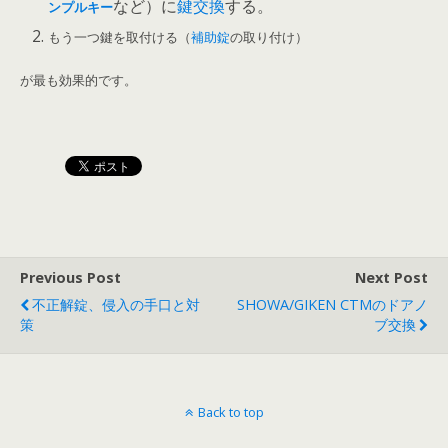
など）に
鍵交換
する。
ンプルキー
もう一つ鍵を取付ける（
補助錠
の取り付け）
が最も効果的です。
Previous Post
Next Post
不正解錠、侵入の手口と対
SHOWA/GIKEN CTMのドアノ
策
ブ交換
Back to top