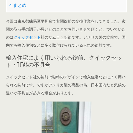
4
まとめ
今回は東京都練馬区平和台で玄関錠前の交換作業をしてきました。玄
関の取っ手の調子が悪いとのことでお伺いさせて頂くと、ついていた
のは
クイックセット
社の
サムラッチ
錠です。アメリカ製の錠前で、国
内でも輸入住宅などに多く取付けられている人気の錠前です。
輸入住宅によく用いられる錠前、クイックセッ
ト・TITANの不具合
クイックセット社の錠前は独特のデザインで輸入住宅などによく用い
られる錠前です。ですがアメリカ製の商品の為、日本国内だと気候の
違いか不具合が起きる場合があります。