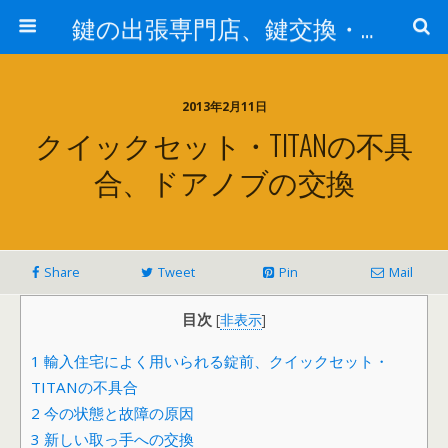
鍵の出張専門店、鍵交換・修理が格安料金/東京・埼玉・さいたま市
2013年2月11日
クイックセット・TITANの不具
合、ドアノブの交換
Share
Tweet
Pin
Mail
目次
[
非表示
]
1
輸入住宅によく用いられる錠前、クイックセット・
TITANの不具合
2
今の状態と故障の原因
3
新しい取っ手への交換