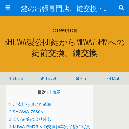
鍵の出張専門店、鍵交換・修理が格安料金/東京・埼玉・さいたま市
2013年4月17日
SHOWA製公団錠からMIWA75PMへの
錠前交換、鍵交換
Share
Tweet
Pin
Mail
目次
[
非表示
]
1
ご依頼を頂いた経緯
2
SHOWA 7680KJ
3
古い錠前の取り外し
4
MIWA PM75への交換作業完了後の写真