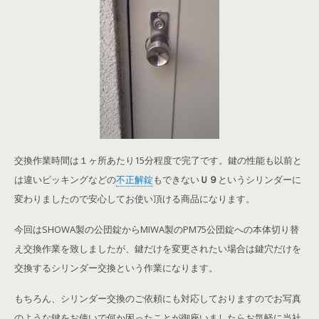
交換作業時間は１ヶ所あたり15分程度で完了です。鍵の性能も以前と
は違いピッキングなどの
不正解錠
もできない
Ｕ９
というシリンダーに
変わりましたので安心してお使い頂ける商品になります。
今回はSHOWA製の公団錠からMIWA製のPM75公団錠への本体切り替
え交換作業を致しましたが、鍵だけを変更されたい場合は鍵穴だけを
交換するシリンダー交換という作業になります。
もちろん、シリンダー交換のご依頼にも対応しておりますのでお写真
のような鍵をお使いで何か困ったことが御座いましたらお気軽に当社