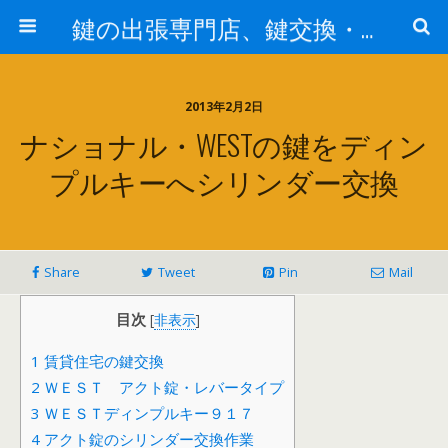
鍵の出張専門店、鍵交換・修理が格安料金/東京・埼玉・さいたま市
2013年2月2日
ナショナル・WESTの鍵をディン
プルキーへシリンダー交換
Share
Tweet
Pin
Mail
目次
[
非表示
]
1
賃貸住宅の鍵交換
2
ＷＥＳＴ アクト錠・レバータイプ
3
ＷＥＳＴディンプルキー９１７
4
アクト錠のシリンダー交換作業