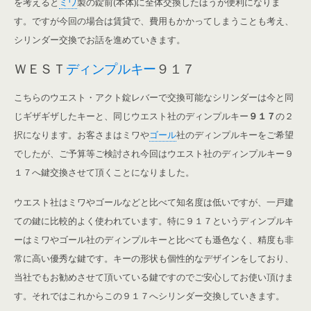
を考えると
ミワ
製の錠前(本体)に全体交換したほうが便利になりま
す。ですが今回の場合は賃貸で、費用もかかってしまうことも考え、
シリンダー交換でお話を進めていきます。
ＷＥＳＴ
ディンプルキー
９１７
こちらのウエスト・アクト錠レバーで交換可能なシリンダーは今と同
じギザギザしたキーと、同じウエスト社のディンプルキー
９１７
の２
択になります。お客さまはミワや
ゴール
社のディンプルキーをご希望
でしたが、ご予算等ご検討され今回はウエスト社のディンプルキー９
１７へ鍵交換させて頂くことになりました。
ウエスト社はミワやゴールなどと比べて知名度は低いですが、一戸建
ての鍵に比較的よく使われています。特に９１７というディンプルキ
ーはミワやゴール社のディンプルキーと比べても遜色なく、精度も非
常に高い優秀な鍵です。キーの形状も個性的なデザインをしており、
当社でもお勧めさせて頂いている鍵ですのでご安心してお使い頂けま
す。それではこれからこの９１７へシリンダー交換していきます。