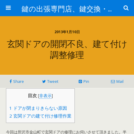
鍵の出張専門店、鍵交換・修理が格安料金/東京・埼玉・さいたま市
2013年1月10日
玄関ドアの開閉不良、建て付け
調整修理
Share
Tweet
Pin
Mail
目次
[
非表示
]
1
ドアが閉まりきらない原因
2
玄関ドアの建て付け修理作業
今回は所沢市金山町で玄関ドアの修理にお伺いさせて頂きました。半