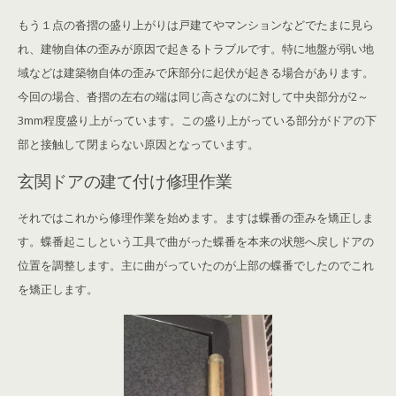
もう１点の沓摺の盛り上がりは戸建てやマンションなどでたまに見ら
れ、建物自体の歪みが原因で起きるトラブルです。特に地盤が弱い地
域などは建築物自体の歪みで床部分に起伏が起きる場合があります。
今回の場合、沓摺の左右の端は同じ高さなのに対して中央部分が2～
3mm程度盛り上がっています。この盛り上がっている部分がドアの下
部と接触して閉まらない原因となっています。
玄関ドアの建て付け修理作業
それではこれから修理作業を始めます。ますは蝶番の歪みを矯正しま
す。蝶番起こしという工具で曲がった蝶番を本来の状態へ戻しドアの
位置を調整します。主に曲がっていたのが上部の蝶番でしたのでこれ
を矯正します。