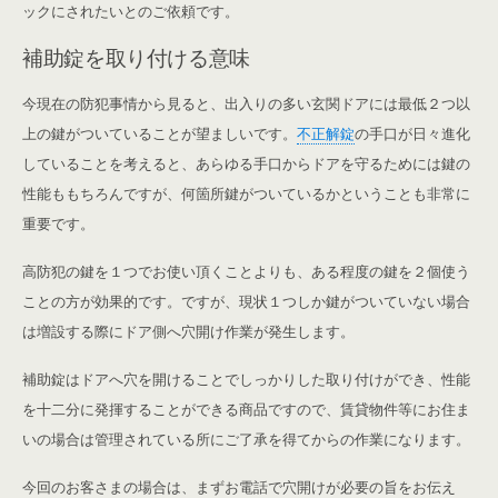
ックにされたいとのご依頼です。
補助錠を取り付ける意味
今現在の防犯事情から見ると、出入りの多い玄関ドアには最低２つ以
上の鍵がついていることが望ましいです。
不正解錠
の手口が日々進化
していることを考えると、あらゆる手口からドアを守るためには鍵の
性能ももちろんですが、何箇所鍵がついているかということも非常に
重要です。
高防犯の鍵を１つでお使い頂くことよりも、ある程度の鍵を２個使う
ことの方が効果的です。ですが、現状１つしか鍵がついていない場合
は増設する際にドア側へ穴開け作業が発生します。
補助錠はドアへ穴を開けることでしっかりした取り付けができ、性能
を十二分に発揮することができる商品ですので、賃貸物件等にお住ま
いの場合は管理されている所にご了承を得てからの作業になります。
今回のお客さまの場合は、まずお電話で穴開けが必要の旨をお伝え