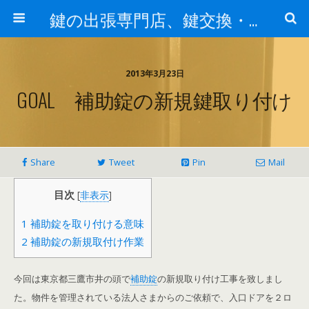
鍵の出張専門店、鍵交換・修理が格安料金/東京・埼玉・さいたま市
2013年3月23日
GOAL 補助錠の新規鍵取り付け
Share
Tweet
Pin
Mail
目次
[
非表示
]
1
補助錠を取り付ける意味
2
補助錠の新規取付け作業
今回は東京都三鷹市井の頭で
補助錠
の新規取り付け工事を致しまし
た。物件を管理されている法人さまからのご依頼で、入口ドアを２ロ