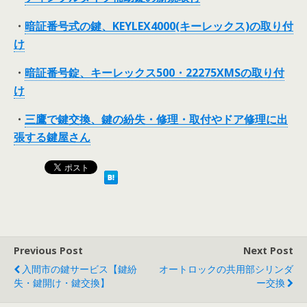
・
暗証番号式の鍵、KEYLEX4000(キーレックス)の取り付
け
・
暗証番号錠、キーレックス500・22275XMSの取り付
け
・
三鷹で鍵交換、鍵の紛失・修理・取付やドア修理に出
張する鍵屋さん
Previous Post
Next Post
入間市の鍵サービス【鍵紛
オートロックの共用部シリンダ
失・鍵開け・鍵交換】
ー交換