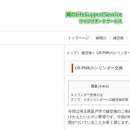
トップページ
鍵開け
鍵交換
トップ
›
鍵交換
›
U9-PMKのシリンダ
U9-PMKのシリンダー交換
目次
[
非表示
]
1
シリンダー交換とは
2
ミワ Ｕ９シリンダーへの鍵交換作業
今回は埼玉県坂戸市で
鍵交換
のご依
けかえたいとのご希望です。
今回の
類がついていることが多く感じます