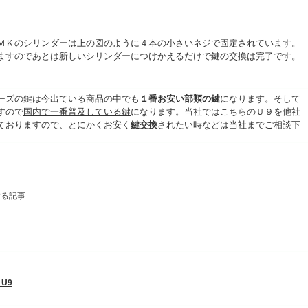
ＭＫのシリンダーは上の図のように
４本の小さいネジ
で固定されています。
ますのであとは新しいシリンダーにつけかえるだけで鍵の交換は完了です。
ーズの鍵は今出ている商品の中でも
１番お安い部類の鍵
になります。そして
すので
国内で一番普及している鍵
になります。当社ではこちらのＵ９を他社
ておりますので、とにかくお安く
鍵交換
されたい時などは当社までご相談下
する記事
U9