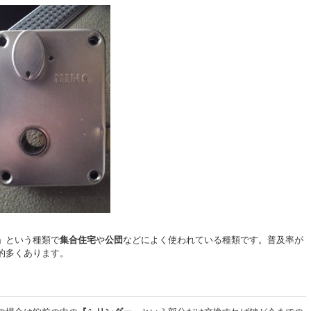
』
という種類で
集合住宅
や
公団
などによく使われている種類です。普及率が
的多くあります。