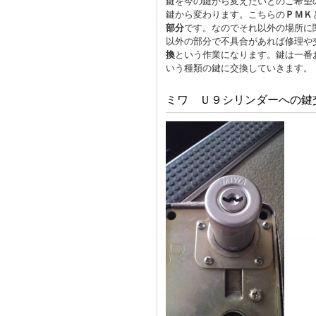
鍵を今の鍵から変えたいとのご希望
鍵から変わります。こちらの
ＰＭＫ
部分
です。なのでそれ以外の場所に
以外の部分で不具合があれば修理や
換
という作業になります。
鍵は一番
いう種類の鍵に交換していきます。
ミワ Ｕ９シリンダーへの鍵