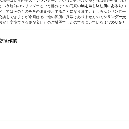
の場合は錠前の中の
『シリンダー』
という部分だけ交換すれば鍵が今までの
という錠前のシリンダーという部分は左の写真の
鍵を差し込む所にある丸い
関しては今のものをそのまま使用することになります。もちろんシリンダー
交換もできますが今回はその他の箇所に異常はありませんので
シリンダー交
お安く交換できる鍵が良いとのご希望でしたので今ついている
ミワ
のＵ９
と
交換作業