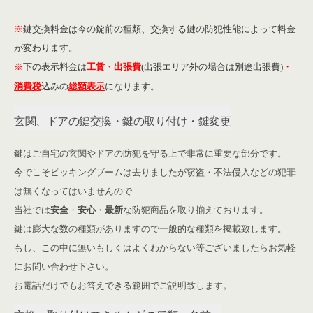
※
鍵交換料金は今の錠前の種類、交換する鍵の防犯性能によって料金
が変わります。
※
下の表示料金は
工賃
・
出張費
(出張エリア外の場合は別途出張費)
・
消費税
込みの
総額表示
になります。
玄関、ドアの鍵交換・鍵の取り付け・鍵変更
鍵はご自宅の玄関やドアの防犯を守る上で非常に重要な部分です。
今でこそピッキングブームは去りましたが窃盗・不法侵入などの犯罪
は無くなってはいませんので
当社では
安全
・
安心
・
最新
な防犯商品を取り揃えております。
鍵は膨大な数の種類がありますので一般的な種類を掲載致します。
もし、この中に無いもしくはよくわからない等ございましたらお気軽
にお問い合わせ下さい。
お電話だけでもお答えできる範囲でご説明致します。