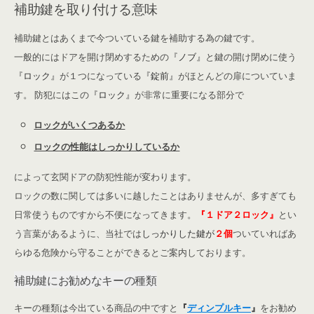
補助鍵を取り付ける意味
補助鍵とはあくまで今ついている鍵を補助する為の鍵です。
一般的にはドアを開け閉めするための
『ノブ』
と鍵の開け閉めに使う
『ロック』
が１つになっている
『錠前』
がほとんどの扉についていま
す。 防犯にはこの
『ロック』
が非常に重要になる部分で
ロックがいくつあるか
ロックの性能はしっかりしているか
によって玄関ドアの防犯性能が変わります。
ロックの数に関しては多いに越したことはありませんが、多すぎても
日常使うものですから不便になってきます。
『１ドア２ロック』
とい
う言葉があるように、当社では
しっかりした鍵が
２個
ついていればあ
らゆる危険から守ることができるとご案内しております。
補助鍵にお勧めなキーの種類
キーの種類は今出ている商品の中ですと
『
ディンプルキー
』
をお勧め