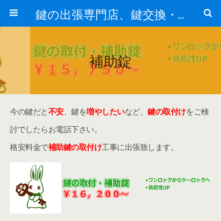
鍵の出張専門店、鍵交換・修理が格安料金/東京・埼玉・さいたま市
補助錠
今の鍵だと
不安
、鍵を
増やしたい
など、
鍵の取付け
をご検
討でしたらお電話下さい。
格安料金で
補助鍵の取付け
工事に出張致します。