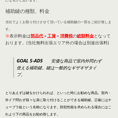
になるかと思います。
補助鍵の種類、料金
当社でよくお取り付けさせて頂いている補助鍵の一部をご紹介致しま
す。
※
表示料金は
部品代
＋
工賃
＋
消費税
の
総額料金
となって
おります。(当社無料出張エリア外の場合は別途出張料)
GOAL S-AD5
安価な商品で室内外問わず
使える補助鍵。鍵は一般的なギザギザタイ
プ。
とりあえずは鍵をかけられれば、といった時にお勧めな商品。室内・
外ドア問わず様々な扉に取り付けることができる補助鍵。正確にはチ
ューブラ錠という名称になります。防犯性能を求められる場合にはこ
れより下の商品をお勧め致します。