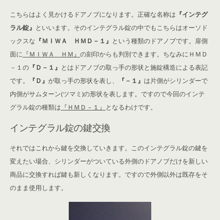
こちらはよく見かけるドアノブになります。正確な名称は
『インテグ
ラル錠』
といいます。そのインテグラル錠の中でもこちらはオーソド
ックスな
『ＭＩＷＡ ＨＭＤ－１』
という種類のドアノブです。扉側
面に
『ＭＩＷＡ ＨＭ』
の刻印からも判別できます。ちなみにＨＭＤ
－１の
『Ｄ－１』
とはドアノブの取っ手の形状と施錠構造による表記
です。
『Ｄ』
が取っ手の形状を表し、
『－１』
は片側がシリンダーで
内側がサムターン(ツマミ)の形状を表します。ですので今回のインテ
グラル錠の種類は
『ＨＭＤ－１』
となるわけです。
インテグラル錠の鍵交換
それではこれから鍵を交換していきます。このインテグラル錠の鍵を
変えたい場合、シリンダーがついている外側のドアノブだけを新しい
商品に交換すれば鍵も新しくなります。ですので外側以外は既存をそ
のまま使用します。