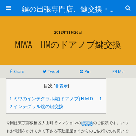
鍵の出張専門店、鍵交換・修理が格安料金/東京・埼玉・さいたま市
2012年11月26日
MIWA HMのドアノブ鍵交換
Share
Tweet
Pin
Mail
目次
[
非表示
]
1
ミワのインテグラル錠(ドアノブ)ＨＭＤ－１
2
インテグラル錠の鍵交換
今回は東京都板橋区大山町でマンションの
鍵交換
のご依頼です。いつ
もお電話をかけてきて下さる不動産屋さまからのご依頼でのお伺いで