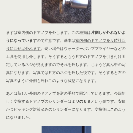
まずは室内側のドアノブを外します。この種類は
片側しか外れないよ
うになっています
ので注意です。基本は
室内側のドアノブを反時計回
りに回せば外れます
。硬い場合はウォーターポンププライヤーなどの
工具を使用し外します。そうするともう片方のドアノブを引き付け固
定しているネジが見えますのでそれを外します。ちょうど真ん中の写
真になります。写真では片方のネジを外した後です。そうすると右の
写真のように外側も外れこのような状態になります。
あとは新しい外側のドアノブを逆の手順で固定していきます。今回新
しく交換するドアノブのシリンダーは
ミワのＵ９
という鍵です。安価
かつピッキング対策済みのシリンダーになります。交換後はこのよう
になりました。