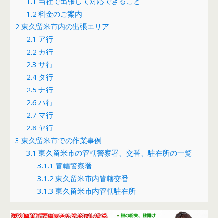
1.1
当社で出張して対応できること
1.2
料金のご案内
2
東久留米市内の出張エリア
2.1
ア行
2.2
カ行
2.3
サ行
2.4
タ行
2.5
ナ行
2.6
ハ行
2.7
マ行
2.8
ヤ行
3
東久留米市での作業事例
3.1
東久留米市の管轄警察署、交番、駐在所の一覧
3.1.1
管轄警察署
3.1.2
東久留米市内管轄交番
3.1.3
東久留米市内管轄駐在所