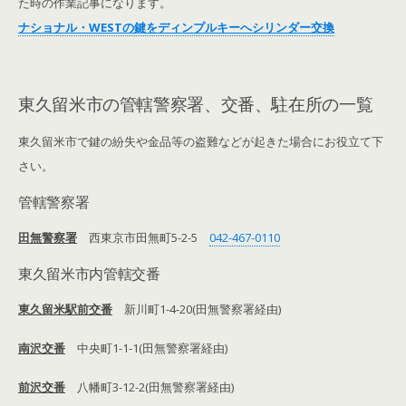
た時の作業記事になります。
ナショナル・WESTの鍵をディンプルキーへシリンダー交換
東久留米市の管轄警察署、交番、駐在所の一覧
東久留米市で鍵の紛失や金品等の盗難などが起きた場合にお役立て下
さい。
管轄警察署
田無警察署
西東京市田無町5-2-5
042-467-0110
東久留米市内管轄交番
東久留米駅前交番
新川町1-4-20(田無警察署経由)
南沢交番
中央町1-1-1(田無警察署経由)
前沢交番
八幡町3-12-2(田無警察署経由)