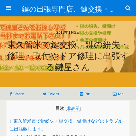
鍵の出張専門店、鍵交換・修理が格安料金/東京・埼玉・さいたま市
2013年1月5日
東久留米で鍵交換、鍵の紛失・
修理・取付やドア修理に出張す
る鍵屋さん
Share
Tweet
Pin
Mail
目次
[
非表示
]
1
東久留米市で鍵紛失・鍵交換・鍵開けなどのトラブル
に出張致します。