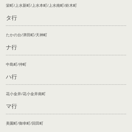
栄町/上水新町/上水本町/上水南町/鈴木町
タ行
たかの台/津田町/天神町
ナ行
中島町/仲町
ハ行
花小金井/花小金井南町
マ行
美園町/御幸町/回田町