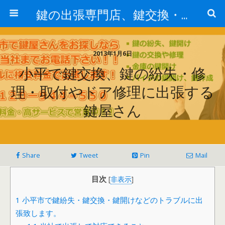
鍵の出張専門店、鍵交換・修理が格安料金/東京・埼玉・さいたま市
2013年1月6日
小平で鍵交換、鍵の紛失・修
理・取付やドア修理に出張する
鍵屋さん
Share
Tweet
Pin
Mail
目次
[
非表示
]
1
小平市で鍵紛失・鍵交換・鍵開けなどのトラブルに出
張致します。