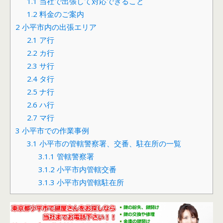
1.1
当社で出張して対応できること
1.2
料金のご案内
2
小平市内の出張エリア
2.1
ア行
2.2
カ行
2.3
サ行
2.4
タ行
2.5
ナ行
2.6
ハ行
2.7
マ行
3
小平市での作業事例
3.1
小平市の管轄警察署、交番、駐在所の一覧
3.1.1
管轄警察署
3.1.2
小平市内管轄交番
3.1.3
小平市内管轄駐在所