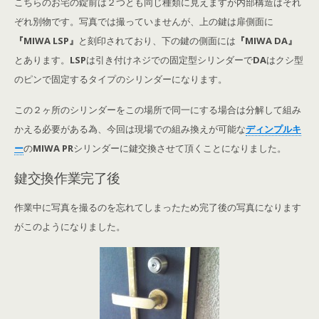
こちらのお宅の錠前は２つとも同じ種類に見えますが内部構造はそれ
ぞれ別物です。写真では撮っていませんが、上の鍵は扉側面に
『MIWA LSP』
と刻印されており、下の鍵の側面には
『MIWA DA』
とあります。
LSP
は引き付けネジでの固定型シリンダーで
DA
はクシ型
のピンで固定するタイプのシリンダーになります。
この２ヶ所のシリンダーをこの場所で
同一にする場合は分解して組み
かえる必要がある為、今回は現場での組み換えが可能な
ディンプルキ
ー
の
MIWA PR
シリンダーに鍵交換させて頂くことになりました。
鍵交換作業完了後
作業中に写真を撮るのを忘れてしまったため完了後の写真になります
がこのようになりました。