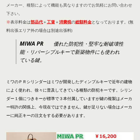
メーカー、種類によって機能も異なりますのでお気軽にお問い合わせ
下さい。
※
表示料金は
部品代
＋
工賃
＋
消費税
の
総額料金
となっております。(無
料出張エリア外の場合は別途出張料)
MIWA PR
優れた防犯性・堅牢な耐破壊性
能・リバーシブルキーで新築物件にも使われ
ている鍵。
ミワのＰＲシリンダーはミワが開発したディンプルキーで近年の建物
によく使われ、徐々に普及してきている種類の防犯キーです。シリン
ダー１個につきキーが標準で３本付属していますが鍵の複製はメーカ
ー特許の関係上、今現在ではできません。鍵が足りない場合はメーカ
ーに純正キーの注文をする必要があります。