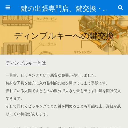
鍵の出張専門店、鍵交換・修理が格安料金/東京・埼玉・さいたま市
ディンプルキーへの鍵交換
ディンプルキーとは
一昔前、ピッキングという悪質な犯罪が流行しました。
特殊な工具を鍵穴に入れ強制的に鍵を開けてしまう手段です。
慣れている人間ですとものの数分で大きな音も出さずに鍵を開け侵入
できます。
そして同じくピッキングでまた鍵を閉めることも可能な上、形跡が残
りにくい特徴があります。