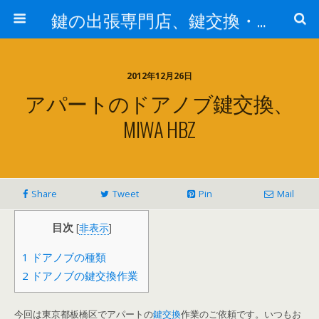
鍵の出張専門店、鍵交換・修理が格安料金/東京・埼玉・さいたま市
2012年12月26日
アパートのドアノブ鍵交換、
MIWA HBZ
Share
Tweet
Pin
Mail
目次
[
非表示
]
1
ドアノブの種類
2
ドアノブの鍵交換作業
今回は東京都板橋区でアパートの
鍵交換
作業のご依頼です。いつもお