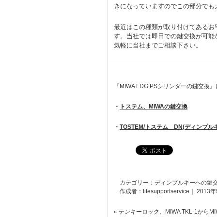
きになっていますのでこの部分でも
最近はこの種類が取り付けてあるお
す。当社では即日での鍵交換が可能
気軽に当社までご相談下さい。
『MIWA FDG PSシリンダーの鍵交換
・
トステム、MIWAの鍵交換
・
TOSTEM/トステム DN(ディンプル
カテゴリー：
ディンプルキーへの鍵
作成者：lifesupportservice｜ 2013
«
テンキーロック、MIWA TKL-1からMI