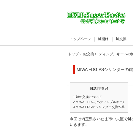
トップページ
鍵開け
鍵交換
トップ
›
鍵交換
›
ディンプルキーへの
MIWA FDG PSシリンダーの
目次
[
非表示
]
1
鍵の交換について
2
MIWA FDG(PSディンプルキー)
3
MIWA FDGのシリンダー交換作業
今回は埼玉県さいたま市中央区で鍵
いきます。