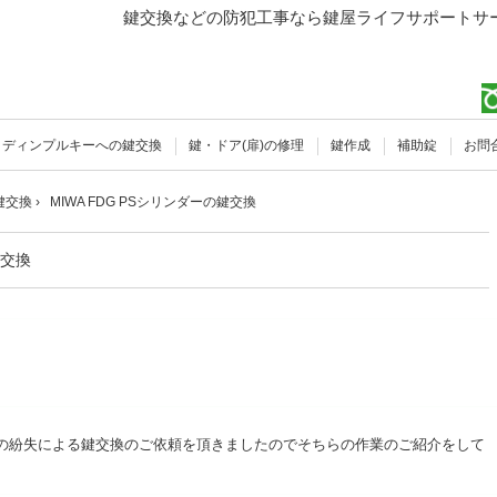
鍵交換などの防犯工事なら鍵屋ライフサポートサー
ディンプルキーへの鍵交換
鍵・ドア(扉)の修理
鍵作成
補助錠
お問
鍵交換
›
MIWA FDG PSシリンダーの鍵交換
鍵交換
の紛失による
鍵交換
のご依頼を頂きましたのでそちらの作業のご紹介をして