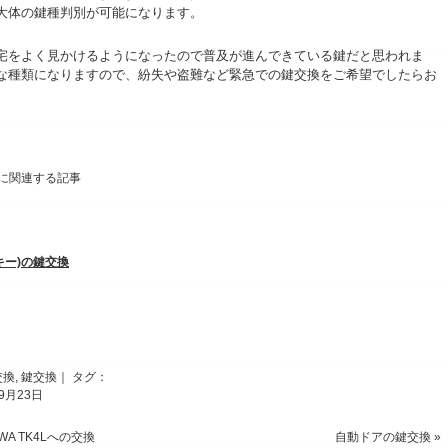
大体の鍵種判別が可能になります。
宅をよく見かけるようになったので普及が進んできている鍵だと思われま
な種類になりますので、紛失や盗難など緊急での鍵交換をご希望でしたらお
』に関連する記事
キー)の鍵交換
交換
,
鍵交換
｜ タグ：
年9月23日
WA TK4Lへの交換
自動ドアの鍵交換
»