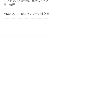
エントランス操作盤、鍵穴のイタズ
ラ・修理
MIWA U9-HP40シリンダーの鍵交換