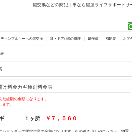
鍵交換などの防犯工事なら鍵屋ライフサポートサー
ディンプルキーへの鍵交換
鍵・ドア(扉)の修理
鍵作成
補助錠
お問
金表
表
開け料金カギ種別料金表
んだ総額の金額になります。
します。
カギ
１ヶ所
￥７，５６０
クシリンダーの開錠作業の金額になります。机の引き出しやロッカー、物置