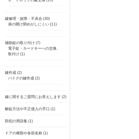
オートロックの鍵交換
(13)
鍵修理・故障・不具合
(30)
扉の開け閉めがしにくい
(11)
補助錠の取り付け
(7)
電子錠・カードキーへの交換、
取付け
(1)
鍵作成
(2)
バイクの鍵作成
(2)
鍵に関するご質問にお答えします
(2)
解錠方法や不正侵入の手口
(1)
防犯の用語集
(1)
ドアの種類や各部名称
(1)