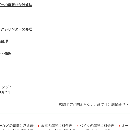
ダーの再取り付け修理
ックシリンダーの修理
の修理
ラ・修理
｜ タグ：
年1月27日
理
玄関ドアが閉まらない、建て付け調整修理
»
ーなどの鍵開け料金表
金庫の鍵開け料金表
バイクの鍵開け料金表
オー