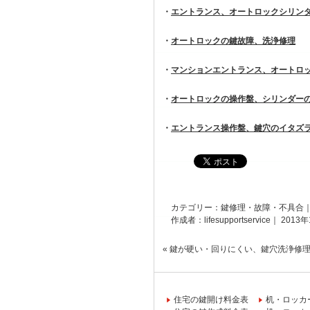
・
エントランス、オートロックシリン
・
オートロックの鍵故障、洗浄修理
・
マンションエントランス、オートロ
・
オートロックの操作盤、シリンダー
・
エントランス操作盤、鍵穴のイタズ
カテゴリー：
鍵修理・故障・不具合
作成者：lifesupportservice｜ 2013
«
鍵が硬い・回りにくい、鍵穴洗浄修
住宅の鍵開け料金表
机・ロッカ