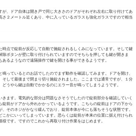
すが、ドア自体は
開き戸
で同じ大きさのドアがそれぞれ左右に取り付けてあ
高さ２メートル近くあり、中に入っているガラスも強化ガラスですので相当
た時点で錠前が反応して自動で施錠されるしくみになっています。そして鍵
解除ボタンが壁に取り付けられていますのでそちらを押しても鍵が開きま
もあるようなので遠隔操作で鍵を開ける事ができるようです。
と鳴っているとのお話でしたのでまず動作を確認してみます。ドアを開け、
。そして最後まで閉まり切り施錠されました。ここまでは通常ですが、１分
。どうやら鍵は自動でかかるのにエラー音が鳴ってしまうようです。
いきます。電気的な部分は問題なさそうでしたので錠前部分を確認していく
ら錠前がドアから外れかかっているようです。こちらの錠前はドアの下から
が、そのネジがかなり緩んでおり、錠前本体が今にも落ちそうな状態です。
どこかにいってしまっています。恐らくは錠前が本来の位置に据え付けられ
模様です。ですのでこれから再取り付け作業をはじめます。