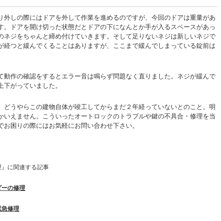
り外しの際にはドアを外して作業を進めるのですが、今回のドアは重量があ
す。ドアを開け切った状態だとドアの下になんとか手が入るスペースがあっ
のネジをちゃんと締め付けていきます。そして足りないネジは新しいネジで
が経つと緩んでくることはありますが、ここまで緩んでしまっている錠前は
て動作の確認をするとエラー音は鳴らず問題なく直りました。ネジが緩んで
上下がっていました。
、どうやらこの建物自体が竣工してからまだ２年経っていないとのこと。明
かいえません。こういったオートロックのトラブルや鍵の不具合・修理を当
でお困りの際にはお気軽にお問い合わせ下さい。
理』に関連する記事
ダーの修理
緊急修理