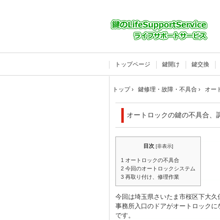
トップページ
鍵開け
鍵交換
トップ
›
鍵修理・故障・不具合
›
オー
オートロックの鍵の不具合、
目次
[
非表示
]
1
オートロックの不具合
2
今回のオートロックシステム
3
再取り付け、修理作業
今回は埼玉県さいたま市桜区下大久
事務所入口のドアがオートロックに
です。