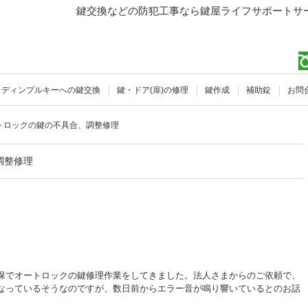
鍵交換などの防犯工事なら鍵屋ライフサポートサー
ディンプルキーへの鍵交換
鍵・ドア(扉)の修理
鍵作成
補助錠
お問
トロックの鍵の不具合、調整修理
調整修理
保でオートロックの
鍵修理
作業をしてきました。法人さまからのご依頼で、
なっているそうなのですが、数日前からエラー音が鳴り響いているとのお話