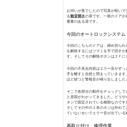
お伺いが夜でしたので写真が暗いで
る
観音開き
の扉です。一枚のドアが
重量のある扉です。
今回のオートロックシステム
今回のこちらのドアは、締め切られ
を解除するにはツマミを手で回すか
す。そしてその解除ボタンは２Ｆに
今回の不具合内容はエラー音がずっ
手を離すと自然と閉まっていきます
ほど経つと警報音が鳴り出しました
そこで各部分の動作をチェックして
と原因がわかってきました。どうや
ネジで固定されている種類なのです
そしてその中の１本のネジは外れて
ていないせいでエラー音が出ている
再取り付け、修理作業