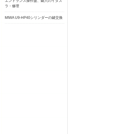
エントランス操作盤、鍵穴のイタズ
ラ・修理
MIWA U9-HP40シリンダーの鍵交換