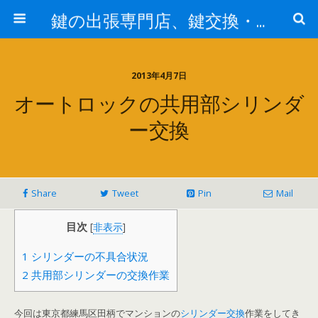
鍵の出張専門店、鍵交換・修理が格安料金/東京・埼玉・さいたま市
2013年4月7日
オートロックの共用部シリンダ
ー交換
Share
Tweet
Pin
Mail
目次
[
非表示
]
1
シリンダーの不具合状況
2
共用部シリンダーの交換作業
今回は東京都練馬区田柄でマンションの
シリンダー交換
作業をしてき