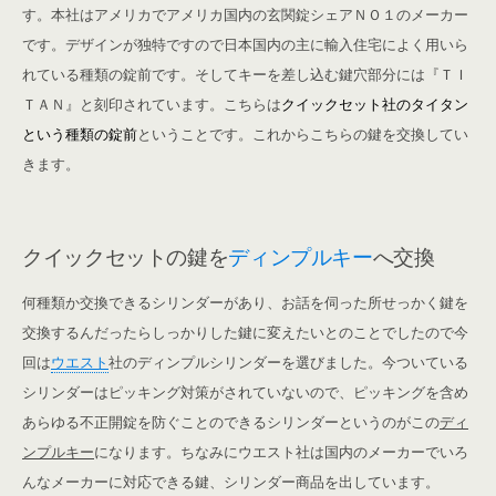
す。本社はアメリカでアメリカ国内の玄関錠シェアＮＯ１のメーカー
です。デザインが独特ですので日本国内の主に輸入住宅によく用いら
れている種類の錠前です。そしてキーを差し込む鍵穴部分には『ＴＩ
ＴＡＮ』と刻印されています。こちらは
クイックセット社のタイタン
という種類の錠前
ということです。これからこちらの鍵を交換してい
きます。
クイックセットの鍵を
ディンプルキー
へ交換
何種類か交換できるシリンダーがあり、お話を伺った所せっかく鍵を
交換するんだったらしっかりした鍵に変えたいとのことでしたので今
回は
ウエスト
社のディンプルシリンダーを選びました。今ついている
シリンダーはピッキング対策がされていないので、ピッキングを含め
あらゆる不正開錠を防ぐことのできるシリンダーというのがこの
ディ
ンプルキー
になります。ちなみにウエスト社は国内のメーカーでいろ
んなメーカーに対応できる鍵、シリンダー商品を出しています。